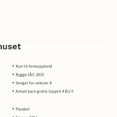
 bør du også utforske øya. Lei sykler i landsbyen
lstiene. Den velkjente sykkelstien "Rügenrund"
eter og lover deg en flott opplevelse.
huset
Kun til ferieopphold
Bygge (år): 2015
Senger for voksne: 4
Antall barn gratis (opptil 4 år): 0
Parabol