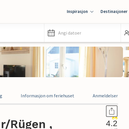
Inspirasjon
Destinasjoner
Angi datoer
ng
Informasjon om feriehuset
Anmeldelser
hr/Rügen ,
4.2