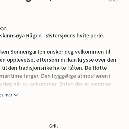
out of 5
edyr
skinnsøya Rügen - Østersjøens hvite perle.
arken Sonnengarten ønsker deg velkommen til
er en opplevelse, ettersom du kan krysse over den
il den tradisjonsrike hvite flåten. De flotte
maritime farger. Den hyggelige atmosfæren i
ise deg når du ankommer. Enten det er sommer
derne feriehusene i feriehuslandsbyen
es mer
 med sitt lyse oppholdsrom inviterer deg og
t er komfortabelt og omsorgsfullt innredet, og
Grill