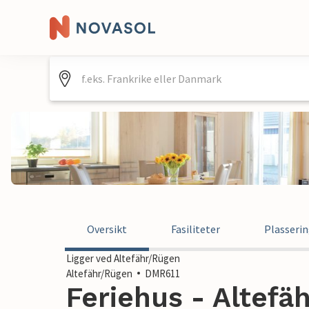
Oversikt
Fasiliteter
Plasseri
Ligger ved Altefähr/Rügen
Altefähr/Rügen
DMR611
Feriehus - Altefä