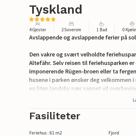
Tyskland
4 Gjester
2 Soverom
1 Bad
0 Kjæl
Avslappende og avslappende ferier på sol
Den vakre og svært velholdte feriehusp
Altefähr. Selv reisen til feriehusparken 
imponerende Rügen-broen eller ta fergen t
husene i parken ønsker deg velkommen i 
en liten landsby nær vannet vil overbev
eller vinter, innbyr de annerledes og mo
L
Sonnengarten på Rügen til avslapping.
Fasiliteter
Dette komfortable og moderne feriehuset
dine nærmeste til å slappe av. Feriehuse
Feriehus : 61 m2
Fjord