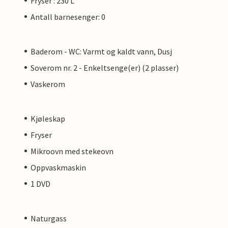
Fryser : 230 L
Antall barnesenger: 0
Baderom - WC: Varmt og kaldt vann, Dusj
Soverom nr. 2 - Enkeltsenge(er) (2 plasser)
Vaskerom
Kjøleskap
Fryser
Mikroovn med stekeovn
Oppvaskmaskin
1 DVD
Naturgass