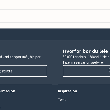
Hvorfor bør du leie
d vanlige spørsmål, hjelper
50 000 feriehus i 18 land. Utle
Ingen reservasjonsgebyrer.
g støtte
ormasjon
Inspirasjon
Tema
e