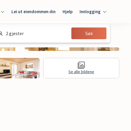
Lei ut eiendommen din
Hjelp
Innlogging
Innlogging
2 gjester
Søk
Gjest
Huseier
Se alle bildene