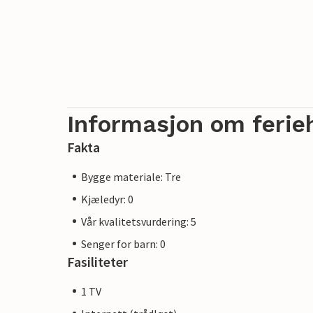
pengene på kysten eller på båtturer.
I tillegg til den vakre landsbyen Altefähr
og utforsk de mange godt merkede sykke
tar deg langs øyas imponerende severdigh
Informasjon om ferie
Fakta
Bygge materiale: Tre
Kjæledyr: 0
Vår kvalitetsvurdering: 5
Senger for barn: 0
Fasiliteter
1 TV