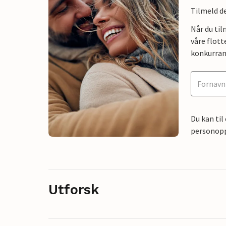
Tilmeld de
Når du ti
våre flott
konkurran
Du kan til
personoppl
Utforsk