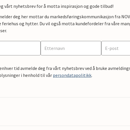
g vårt nyhetsbrev for å motta inspirasjon og gode tilbud!
lmelder deg her mottar du markedsføringskommunikasjon fra NOVAS
e feriehus og hytter. Du vil også motta kundefordeler fra våre mang
ser.
 enhver tid avmelde deg fra vårt nyhetsbrev ved å bruke avmeldings
ysninger i henhold til vår
persondatapolitikk
.