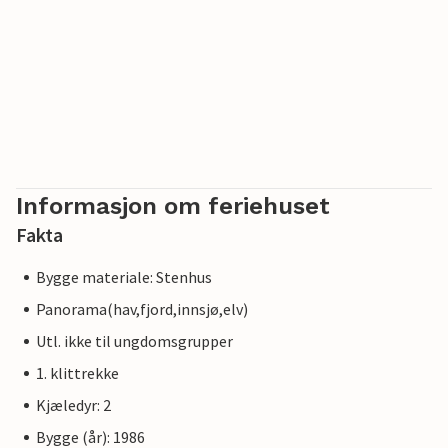
Informasjon om feriehuset
Fakta
Bygge materiale: Stenhus
Panorama(hav,fjord,innsjø,elv)
Utl. ikke til ungdomsgrupper
1. klittrekke
Kjæledyr: 2
Bygge (år): 1986