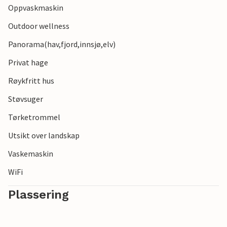
Oppvaskmaskin
Outdoor wellness
Panorama(hav,fjord,innsjø,elv)
Privat hage
Røykfritt hus
Støvsuger
Tørketrommel
Utsikt over landskap
Vaskemaskin
WiFi
Plassering