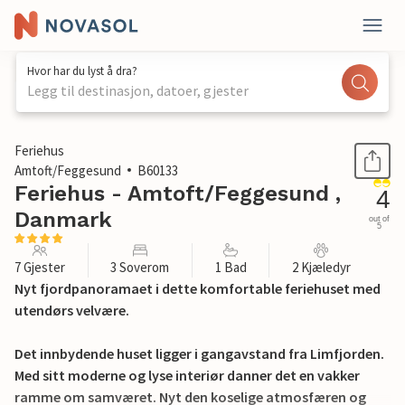
Hvor har du lyst å dra?
Legg til destinasjon, datoer, gjester
1 / 24
Feriehus
Amtoft/Feggesund
B60133
Feriehus - Amtoft/Feggesund ,
4
Danmark
out of
5
7 Gjester
3 Soverom
1 Bad
2 Kjæledyr
Nyt fjordpanoramaet i dette komfortable feriehuset med
utendørs velvære.
Det innbydende huset ligger i gangavstand fra Limfjorden.
Med sitt moderne og lyse interiør danner det en vakker
ramme om samværet. Nyt den koselige atmosfæren og