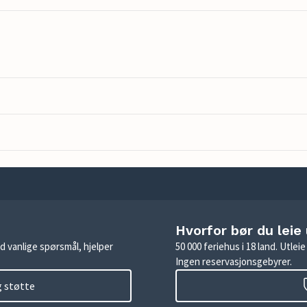
Hvorfor bør du leie
d vanlige spørsmål, hjelper
50 000 feriehus i 18 land. Utle
Ingen reservasjonsgebyrer.
g støtte