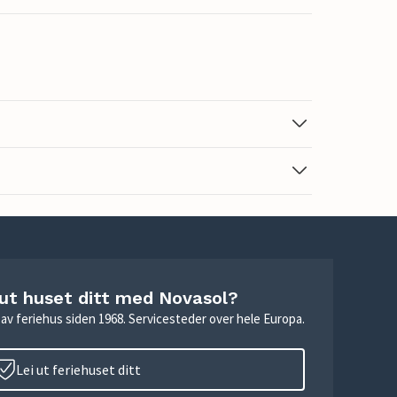
 ut huset ditt med Novasol?
ie av feriehus siden 1968. Servicesteder over hele Europa.
Lei ut feriehuset ditt