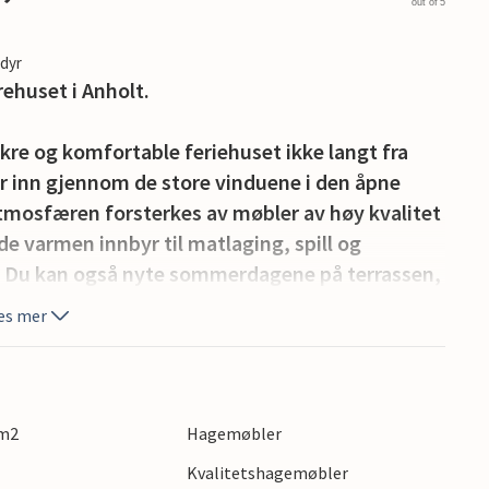
out of 5
edyr
ehuset i Anholt.
akre og komfortable feriehuset ikke langt fra
r inn gjennom de store vinduene i den åpne
tmosfæren forsterkes av møbler av høy kvalitet
 varmen innbyr til matlaging, spill og
. Du kan også nyte sommerdagene på terrassen,
es mer
ya i Kattegat. Oppdag øya i Kattegat, som er et
enelandskap i vest eller Europas største
akre stranden og har også fiskemuligheter i
 m2
Hagemøbler
Kvalitetshagemøbler