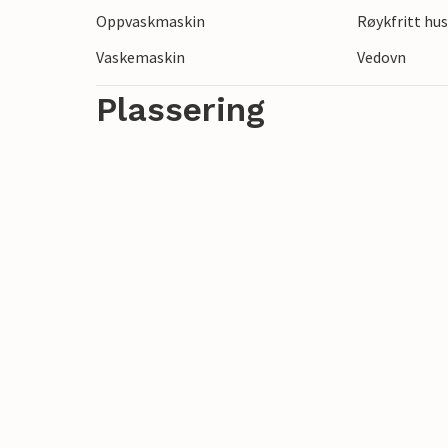
Oppvaskmaskin
Røykfritt hu
Gled deg til en vellykket ferie langt borte
Vaskemaskin
Vedovn
Plassering