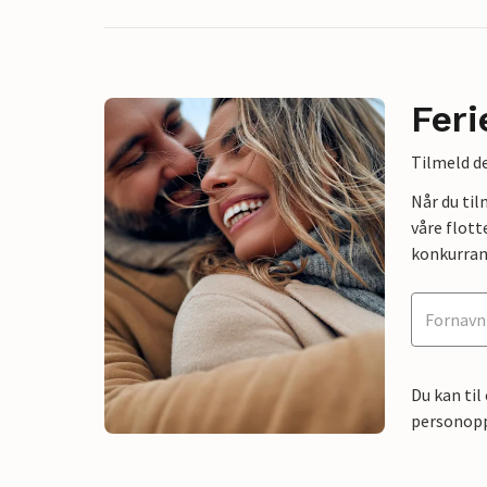
Feri
Tilmeld de
Når du ti
våre flott
konkurran
Du kan til
personoppl