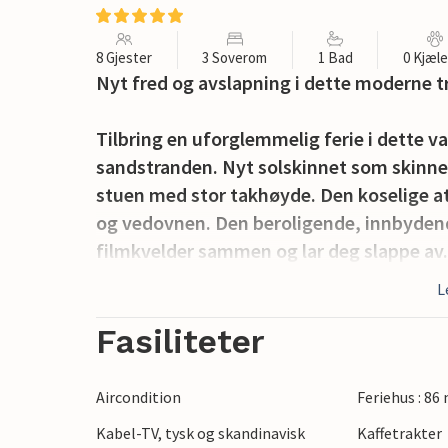
8 Gjester
3 Soverom
1 Bad
0 Kjæl
Nyt fred og avslapning i dette moderne tr
Tilbring en uforglemmelig ferie i dette v
sandstranden. Nyt solskinnet som skinne
stuen med stor takhøyde. Den koselige a
og vedovnen. Den beroligende, innbydende
filmkvelder sammen og lar deg slappe av
sitte i solen og se barna leke i hagen.
L
Her kan du lade batteriene på den vakre ø
Fasiliteter
naturreservat. Besøk et imponerende mor
lukkede lavhei. Du er ikke langt fra den v
Aircondition
Feriehus : 86
nærheten.
Kabel-TV, tysk og skandinavisk
Kaffetrakter