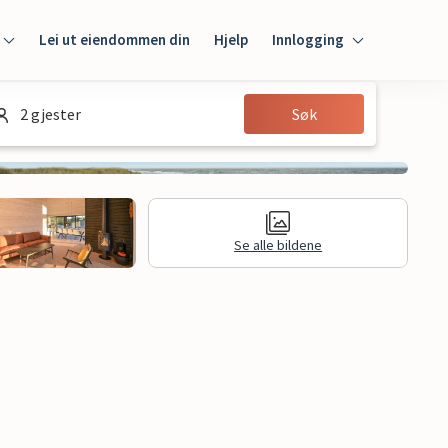
Lei ut eiendommen din
Hjelp
Innlogging
Innlogging
2 gjester
Søk
Gjest
Huseier
Se alle bildene