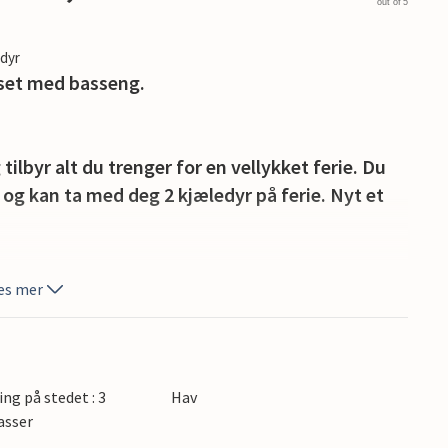
out of 5
edyr
uset med basseng.
tilbyr alt du trenger for en vellykket ferie. Du
 og kan ta med deg 2 kjæledyr på ferie. Nyt et
yt de lange sommerdagene, komfortable
es mer
yr fantastisk forfriskning, og barna dine vil
å være aktiv i naturen, bruk ferien til å bli
ing på stedet : 3
Hav
det.
asser