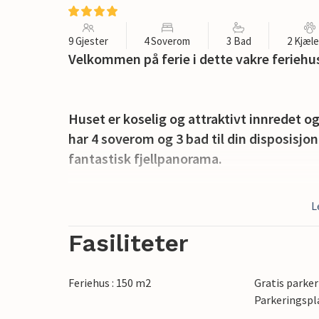
9 Gjester
4 Soverom
3 Bad
2 Kjæl
Velkommen på ferie i dette vakre ferieh
Huset er koselig og attraktivt innredet og 
har 4 soverom og 3 bad til din disposisjon
fantastisk fjellpanorama.
Slapp av på den store naturtomten og n
L
solsenger er klare for deg. Bassenget tilb
glede seg over husken og sklia.
Fasiliteter
Området rundt tilbyr mange muligheter til 
Feriehus : 150 m2
Gratis parker
bedre kjent med dette sjarmerende områ
Parkeringspl