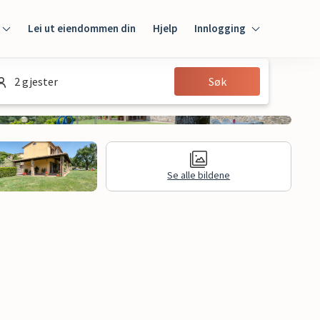
Lei ut eiendommen din
Hjelp
Innlogging
Innlogging
2 gjester
Søk
Gjest
Huseier
Se alle bildene
Juridisk informasjon