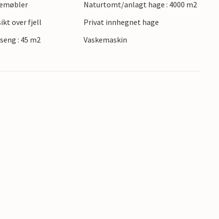
gemøbler
Naturtomt/anlagt hage : 4000 m2
kt over fjell
Privat innhegnet hage
uset!
seng : 45 m2
Vaskemaskin