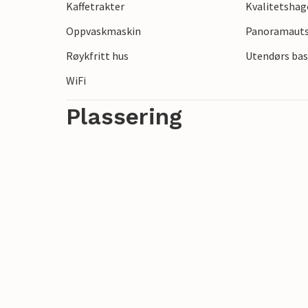
Kaffetrakter
Kvalitetsha
Oppvaskmaskin
Panoramautsi
Nyt oppholdet i dette innbydende ferieh
Røykfritt hus
Utendørs bas
WiFi
Plassering