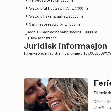
Merket sti 5-10 km : 100 m
Avstand til flyplass: FCO : 177000 m
Avstand fiskemulighet: 70000 m
Nærmeste restaurant: 4000 m
Avst. til nærmeste vann/bading: 70000 m
(Hav/sandstrand)
Juridisk informasjon
Førerkort- eller registreringsnummer: IT053001B5DWC
Feri
Tilmeld de
Når du ti
våre flott