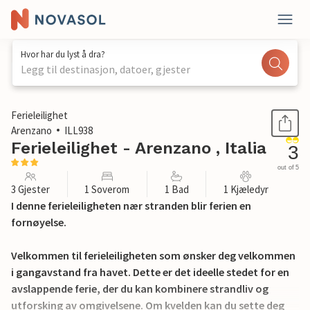
Hvor har du lyst å dra?
Legg til destinasjon, datoer, gjester
1 / 18
Ferieleilighet
Arenzano
ILL938
Ferieleilighet - Arenzano , Italia
3
out of 5
3 Gjester
1 Soverom
1 Bad
1 Kjæledyr
I denne ferieleiligheten nær stranden blir ferien en
fornøyelse.
Velkommen til ferieleiligheten som ønsker deg velkommen
i gangavstand fra havet. Dette er det ideelle stedet for en
avslappende ferie, der du kan kombinere strandliv og
utforsking av omgivelsene. Om kvelden kan du sette deg