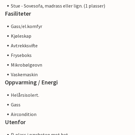
Stue - Sovesofa, madrass eller lign. (1 plasser)
Fasiliteter
Gass/el.komfyr
Kjøleskap
Avtrekksvifte
Fryseboks
Mikrobølgeovn
Vaskemaskin
Oppvarming / Energi
Helårsisolert.
Gass
Aircondition
Utenfor
P-plass i nærheten mot bet.