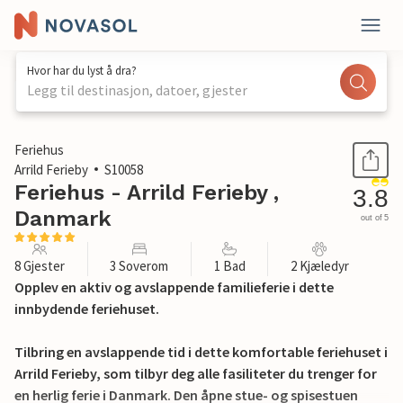
Hvor har du lyst å dra?
Legg til destinasjon, datoer, gjester
1 / 17
Feriehus
Arrild Ferieby
S10058
Feriehus - Arrild Ferieby ,
3.8
Danmark
out of 5
8 Gjester
3 Soverom
1 Bad
2 Kjæledyr
Opplev en aktiv og avslappende familieferie i dette
innbydende feriehuset.
Tilbring en avslappende tid i dette komfortable feriehuset i
Arrild Ferieby, som tilbyr deg alle fasiliteter du trenger for
en herlig ferie i Danmark. Den åpne stue- og spisestuen