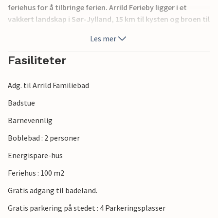
feriehus for å tilbringe ferien. Arrild Ferieby ligger i et
vakkert landskap i Sør-Jylland, 15 km til kysten og broen til
øya Rømø. I Arrild Ferieby kan du velge mellom mange
Les mer
fritidsaktiviteter. Det er store lekeplasser, tennis, minigolf
og sandvolleyballbane.
Fasiliteter
Adg. til Arrild Familiebad
Badstue
Barnevennlig
Boblebad : 2 personer
Energispare-hus
Feriehus : 100 m2
Gratis adgang til badeland.
Gratis parkering på stedet : 4 Parkeringsplasser