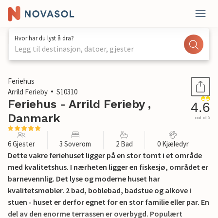
Hvor har du lyst å dra?
Legg til destinasjon, datoer, gjester
1 / 32
Feriehus
Arrild Ferieby
S10310
Feriehus - Arrild Ferieby ,
4.6
Danmark
out of 5
6 Gjester
3 Soverom
2 Bad
0 Kjæledyr
Dette vakre feriehuset ligger på en stor tomt i et område
med kvalitetshus. I nærheten ligger en fiskesjø, området er
barnevennlig. Det lyse og moderne huset har
kvalitetsmøbler. 2 bad, boblebad, badstue og alkove i
stuen - huset er derfor egnet for en stor familie eller par. En
del av den enorme terrassen er overbygd. Populært