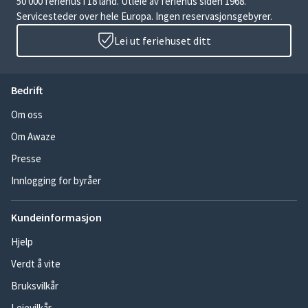
50 000 feriehus i 18 land. Utleie av feriehus siden 1968.
Servicesteder over hele Europa. Ingen reservasjonsgebyrer.
Lei ut feriehuset ditt
Bedrift
Om oss
Om Awaze
Presse
Innlogging for byråer
Kundeinformasjon
Hjelp
Verdt å vite
Bruksvilkår
Leievilkår