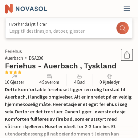
Hvor har du lyst å dra?
Legg til destinasjon, datoer, gjester
1 / 39
Feriehus
Auerbach
DSA236
Feriehus - Auerbach , Tyskland
10 Gjester
4 Soverom
4 Bad
0 Kjæledyr
Dette komfortable feriehuset ligger i en rolig forstad til
Auerbach, i landlige omgivelser. Alt er innredet på en veldig
hjemmekoselig måte. Hver etasje er et eget feriehus i seg
selv. Derfor er det tre stuer. Ovnen ligger i øverste etasje.
Komforten fullføres av fire bad, som er utstyrt med
våtrom i kjelleren. Huset er ideelt for 2-3 familier. Et
utendørsbasseng på naboeiendommen til eieren kan