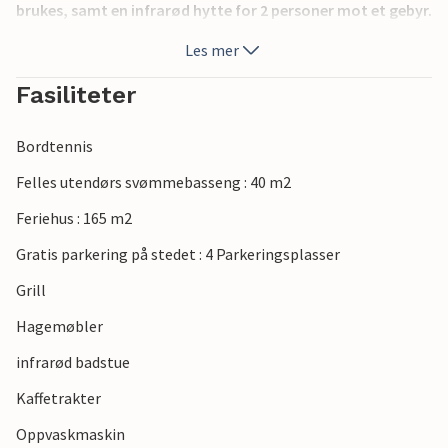
brukes, samt en infrarød hytte for 2 personer mot et gebyr.
Noe bratte trapper. Trappevakt tilgjengelig.
Les mer
Bordtennisbord. Vinterhagen i første etasje kan varmes
opp med peis. Ungdomsgrupper kun på forespørsel! Ingen
Fasiliteter
liten skadekonsept med denne eiendommen.
Bordtennis
Felles utendørs svømmebasseng : 40 m2
Feriehus : 165 m2
Gratis parkering på stedet : 4 Parkeringsplasser
Grill
Hagemøbler
infrarød badstue
Kaffetrakter
Oppvaskmaskin