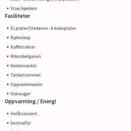
Stue/kjøkken
Fasiliteter
El.plater/Stekeovn : 6 kokeplater
Kjøleskap
Kaffetrakter
Mikrobølgeovn
Vaskemaskin
Tørketrommel
Oppvaskmaskin
Støvsuger
Oppvarming / Energi
Helårsisolert.
Sentralfyr