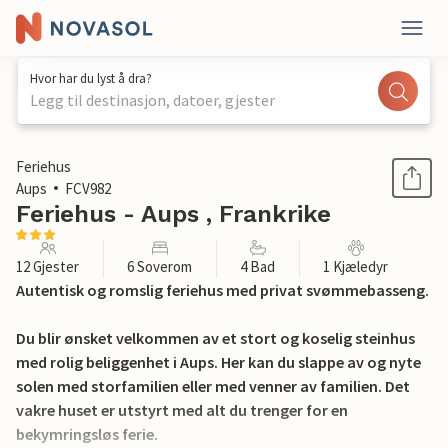
Hvor har du lyst å dra?
Legg til destinasjon, datoer, gjester
1 / 23
Feriehus
Aups
FCV982
Feriehus - Aups , Frankrike
12 Gjester
6 Soverom
4 Bad
1 Kjæledyr
Autentisk og romslig feriehus med privat svømmebasseng.
Du blir ønsket velkommen av et stort og koselig steinhus
med rolig beliggenhet i Aups. Her kan du slappe av og nyte
solen med storfamilien eller med venner av familien. Det
vakre huset er utstyrt med alt du trenger for en
bekymringsløs ferie.