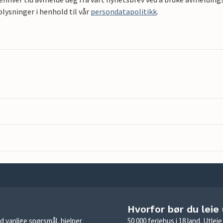
ysninger i henhold til vår
persondatapolitikk
.
Hvorfor bør du leie
d vanlige spørsmål, hjelper
50 000 feriehus i 18 land. Utle