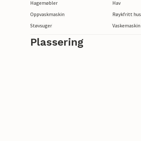
Hagemøbler
Hav
Tryggelev Nor, rusle gjennom den sjarm
Oppvaskmaskin
Røykfritt hu
slott.
Støvsuger
Vaskemaskin
Plassering