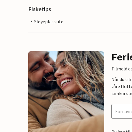
Fisketips
Sløyeplass ute
Feri
Tilmeld de
Når du ti
våre flott
konkurran
Du kan til