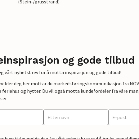
(Stein-/grusstrand)
einspirasjon og gode tilbud
g vårt nyhetsbrev for å motta inspirasjon og gode tilbud!
lmelder deg her mottar du markedsføringskommunikasjon fra NOVAS
e feriehus og hytter. Du vil også motta kundefordeler fra våre mang
ser.
 enhver tid avmelde deg fra vårt nyhetsbrev ved å bruke avmeldings