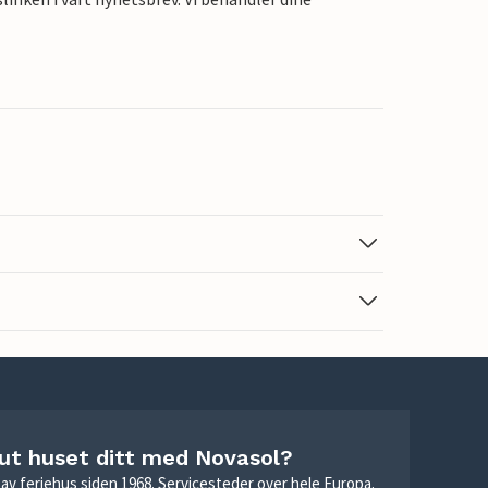
 ut huset ditt med Novasol?
ie av feriehus siden 1968. Servicesteder over hele Europa.