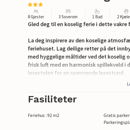
8 Gjester
3 Soverom
1 Bad
2 Kjæl
Gled deg til en koselig ferie i dette vakre
La deg inspirere av den koselige atmosf
feriehuset. Lag deilige retter på det in
med hyggelige måltider ved det koselig op
frisk luft med en harmonisk spillekveld i 
lesestolen for en spennende lesestund.
L
Uteområdet innbyr til å spise og prate ut
favorittstedet ditt, la barna kose seg me
Fasiliteter
grillkvelder på den romslige, overbygde t
Feriehus : 92 m2
Gratis parker
Sykle langs kysten gjennom de bølgende 
Parkeringspl
Langeland. Padle kajakk i Bagenkopbukta, 