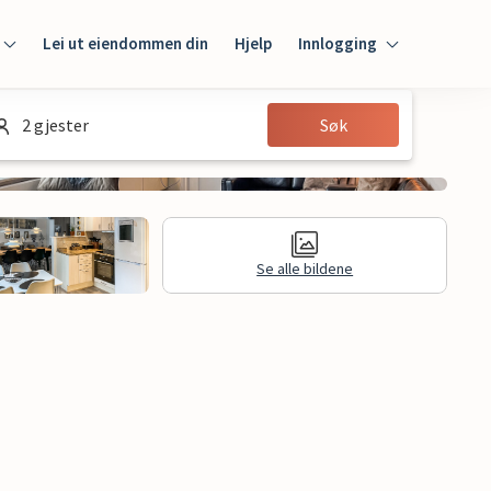
Lei ut eiendommen din
Hjelp
Innlogging
Innlogging
2 gjester
Søk
Gjest
Huseier
Se alle bildene