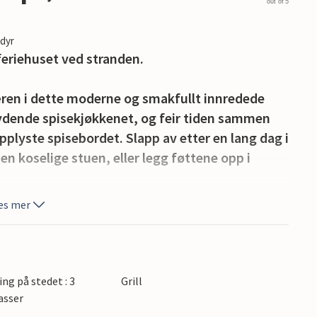
out of 5
edyr
 feriehuset ved stranden.
æren i dette moderne og smakfullt innredede
nbydende spisekjøkkenet, og feir tiden sammen
plyste spisebordet. Slapp av etter en lang dag i
den koselige stuen, eller legg føttene opp i
es mer
e, uansett vær. Server deg en deilig frokost på
d lekefasilitetene og arranger stemningsfulle
errassen.
ing på stedet : 3
Grill
åsene og oppdag de idylliske strendene på
asser
gå turer i naturreservatene Dovns Klint eller