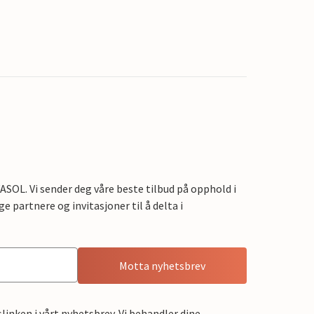
OL. Vi sender deg våre beste tilbud på opphold i
e partnere og invitasjoner til å delta i
Motta nyhetsbrev
linken i vårt nyhetsbrev. Vi behandler dine