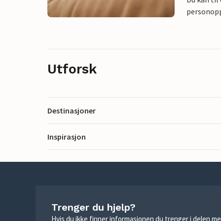
personoppl
Utforsk
Destinasjoner
Inspirasjon
Trenger du hjelp?
Hvis du ikke finner informasjonen du trenger i delen me