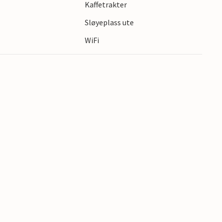
Kaffetrakter
erende havnen i Rudkøbing og besøk Tranekær
s
Sløyeplass ute
WiFi