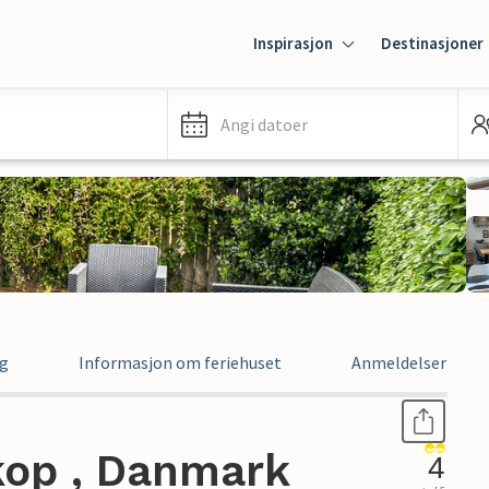
Inspirasjon
Destinasjoner
Angi datoer
ng
Informasjon om feriehuset
Anmeldelser
kop , Danmark
4