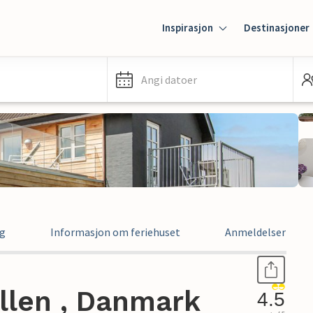
Inspirasjon
Destinasjoner
Angi datoer
ng
Informasjon om feriehuset
Anmeldelser
allen , Danmark
4.5