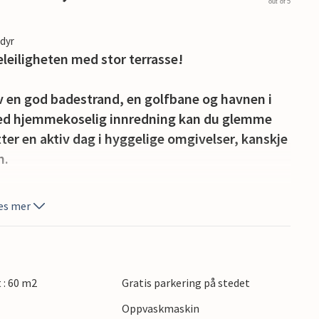
out of 5
edyr
rieleiligheten med stor terrasse!
 av en god badestrand, en golfbane og havnen i
med hjemmekoselig innredning kan du glemme
ter en aktiv dag i hyggelige omgivelser, kanskje
m.
e sørvendte terrassen. Her kan du starte dagen
es mer
. La blikket vandre ut i det grønne - ren
solstoler til soling, og om kvelden kan du
te den lange sommerkvelden.
t : 60 m2
Gratis parkering på stedet
ved golfbanen kan du enkelt dyrke hobbyen din
Oppvaskmaskin
alle sanser! Oppdag denne allsidige danske øya,