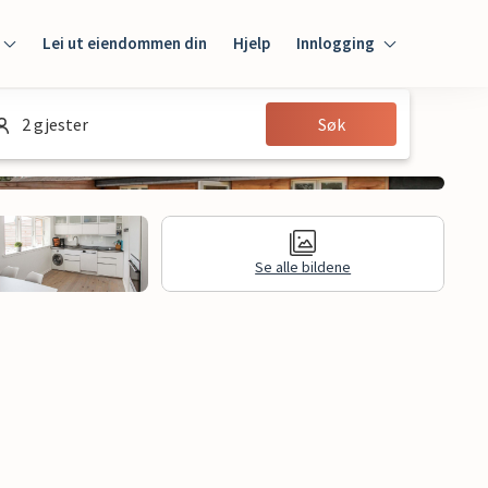
Lei ut eiendommen din
Hjelp
Innlogging
Innlogging
2 gjester
Søk
Gjest
Huseier
Se alle bildene