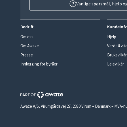
Vanlige spørsmål, hjelp o
Bedrift
Kundeinf
Om oss
Hjelp
Om Awaze
Verdt å vit
Presse
Bruksvilkår
Innlogging for byråer
Leievilkår
Awaze A/S, Virumgårdsvej 27, 2830 Virum – Danmark – MVA