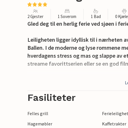
2 Gjester
1 Soverom
1 Bad
0 Kjæl
Gled deg til en herlig ferie ved sjøen i fe
Leiligheten ligger idyllisk til i nærheten
Ballen. I de moderne og lyse rommene 
hverdagens stress og mas og slappe av et
streame favorittserien eller se en god fil
Ferieleilighetens høydepunkt er den stor
L
med en kopp kaffe og de første solstrålene
avslapning. Senere inviterer komfortable 
Fasiliteter
avslutte dagen under åpen himmel og ny
Felles grill
Ferieleilighe
Takket være den gunstige beliggenheten 
Hagemøbler
Kaffetrakter
her i løpet av ferien. Opplev Samsø med 