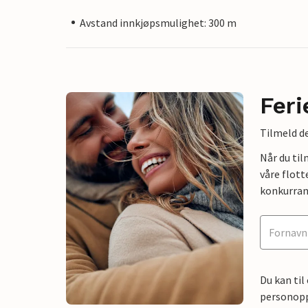
Avstand innkjøpsmulighet: 300 m
Feri
Tilmeld de
Når du ti
våre flott
konkurran
Du kan til
personoppl