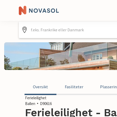
Oversikt
Fasiliteter
Plasseri
Ferieleilighet
Ballen
D90616
Ferieleilighet - B