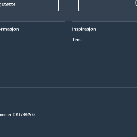
g støtte
ormasjon
Inspirasjon
Tema
e
-nummer DK17484575