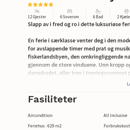
12 Gjester
6 Soverom
6 Bad
2 Kjæl
Slapp av i fred og ro i dette luksuriøse 
En ferie i særklasse venter deg i den mod
for avslappende timer med prat og musikk
fiskerlandsbyen, den omkringliggende nat
gjennom de store vinduene. Unn kropp og 
dampbadet, eller tren i treningsrommet 
L
Gå ut på terrassen med morgenkaffen og 
forfriskende dukkert i bassenget, nyt en
Fasiliteter
solsengene. Om kvelden kan du bruke sal
himmel og se det vakre fargespillet når s
Aircondition
All Inclusive
Feriehus : 629 m2
Forbrukskost
Oppdag de mange buktene og naturstrende