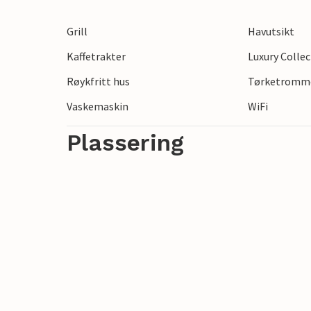
til sandstrender, og som alltid byr på nye
Grill
Havutsikt
nærliggende naturparken Cape Kamenjak 
kystlandskap med skjulte bukter, krystall
Kaffetrakter
Luxury Colle
dykking. Dra nytte av nærheten til Medul
Røykfritt hus
Tørketromm
severdigheter og et livlig gastronomisk t
Vaskemaskin
WiFi
sportsaktiviteter som dykking, båtliv og 
Banjole den perfekte blandingen for en var
Plassering
Tips: En profesjonell massør kan komme t
forhåndsvarsel.
Vær oppmerksom på at dette overnatting
utdrikningslag mot et refunderbart dep
under 30 år. Hvis du er en ungdomsgruppe 
betale depositumet ved ankomst. Eventue
overnattingsstedet som er forårsaket und