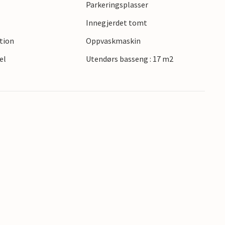
Parkeringsplasser
 perspektiver på havet. Ta en tur til den
Innegjerdet tomt
på Premantura-halvøya, og opplev et vilt
klart vann og ideelle forhold for surfing og
ction
Oppvaskmaskin
in og Pula for en byvandring, oppdag kulturelle
el
Utendørs basseng : 17 m2
ilbud. Enten du foretrekker aktive
vannsport eller avslapping ved sjøen, tilbyr
iert ferie.
il villaen på forespørsel og med
sstedet kun tar imot ungdomsgrupper eller
ositum. En ungdomsgruppe består av personer
eller et utdrikningslag, vil du bli bedt om å
lle beløp som kreves for å reparere skader på
er oppholdet, vil bli trukket fra depositumet.