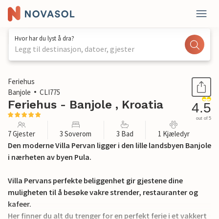
Hvor har du lyst å dra?
Legg til destinasjon, datoer, gjester
1 / 50
Feriehus
Banjole
CLI775
Feriehus - Banjole , Kroatia
4.5
out of 5
7 Gjester
3 Soverom
3 Bad
1 Kjæledyr
Den moderne Villa Pervan ligger i den lille landsbyen Banjole
i nærheten av byen Pula.
Villa Pervans perfekte beliggenhet gir gjestene dine
muligheten til å besøke vakre strender, restauranter og
kafeer.
Her finner du alt du trenger for en perfekt ferie i et vakkert