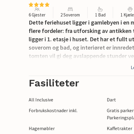
6 Gjester
2 Soverom
1 Bad
1 Kjæl
Dette feriehuset ligger i gamlebyen i en 
flere fordeler: fra utforsking av antikken 
ligger i 1. etasje i huset. Det har et full
soverom og bad, og interiøret er innrede
tomten vil gi deg avslappende stunder v
L
Fasiliteter
All Inclusive
Dart
Forbrukskostnader inkl.
Gratis parker
Parkeringspl
Hagemøbler
Kaffetrakter