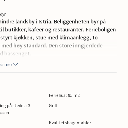
edyr
mindre landsby i Istria. Beliggenheten byr på
til butikker, kafeer og restauranter. Ferieboligen
t utstyrt kjøkken, stue med klimaanlegg, to
t med høy standard. Den store inngjerdede
ed bassenget.
es mer
Feriehus : 95 m2
ing på stedet : 3
Grill
asser
Kvalitetshagemøbler