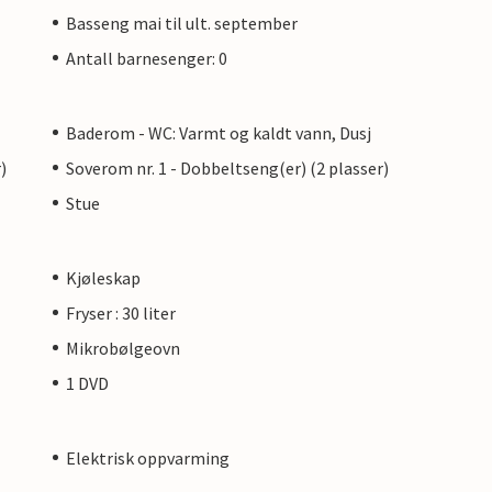
Basseng mai til ult. september
Antall barnesenger: 0
Baderom - WC: Varmt og kaldt vann, Dusj
)
Soverom nr. 1 - Dobbeltseng(er) (2 plasser)
Stue
Kjøleskap
Fryser : 30 liter
Mikrobølgeovn
1 DVD
Elektrisk oppvarming