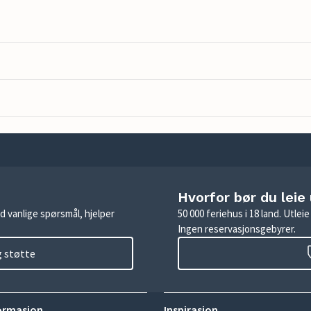
Hvorfor bør du leie
d vanlige spørsmål, hjelper
50 000 feriehus i 18 land. Utle
Ingen reservasjonsgebyrer.
g støtte
ormasjon
Inspirasjon