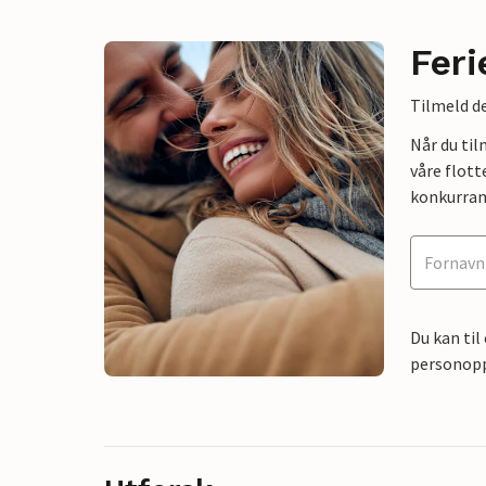
Feri
Tilmeld de
Når du ti
våre flott
konkurran
Du kan til
personoppl