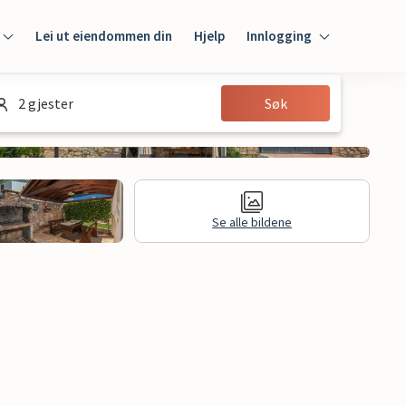
Lei ut eiendommen din
Hjelp
Innlogging
Innlogging
2 gjester
Søk
Gjest
Huseier
Se alle bildene