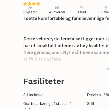
9 Gjester
4 Soverom
4 Bad
1 Kjæl
I dette komfortable og familievennlige fe
Dette velutstyrte feriehuset ligger nær s
har et smakfullt interiør av høy kvalitet m
flere generasjoner. Nyt måltidene sammen
stilfull atmosfære.
L
Ikke bare inne, men også ute i det vakre 
Nyt en herlig stund utendørs, med en bok
Fasiliteter
mens barna gynger eller spiller bordtenni
All Inclusive
Feriehus : 22
En kort kjøretur tar deg til de vakre rull
Gratis parkering på stedet : 4
Grill
svømmeturer. Oppdag dette sjarmerende h