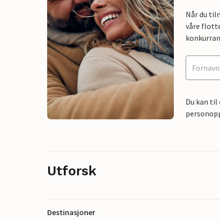
Når du ti
våre flott
konkurran
Du kan til
personoppl
Utforsk
Destinasjoner