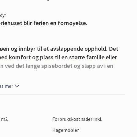
edyr
riehuset blir ferien en fornøyelse.
jøen og innbyr til et avslappende opphold. Det
ed komfort og plass til en større familie eller
 ved det lange spisebordet og slapp av i en
es mer
utekjøkkenet kan du tilberede deilige måltider.
 på en av terrassene eller soling ved bassenget
s.
0 m2
Forbrukskostnader inkl.
esteinstrendene som frister med solfylte
Hagemøbler
jørnet av Istria med idyllisk landskap og