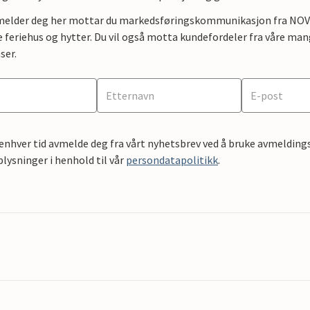
lmelder deg her mottar du markedsføringskommunikasjon fra NOVAS
e feriehus og hytter. Du vil også motta kundefordeler fra våre mang
ser.
 enhver tid avmelde deg fra vårt nyhetsbrev ved å bruke avmeldings
ysninger i henhold til vår
persondatapolitikk
.