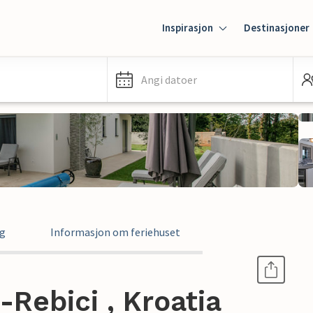
Inspirasjon
Destinasjoner
Angi datoer
ng
Informasjon om feriehuset
-Rebici , Kroatia