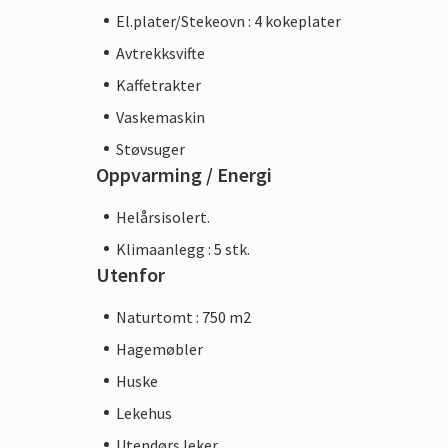
El.plater/Stekeovn : 4 kokeplater
Avtrekksvifte
Kaffetrakter
Vaskemaskin
Støvsuger
Oppvarming / Energi
Helårsisolert.
Klimaanlegg : 5 stk.
Utenfor
Naturtomt : 750 m2
Hagemøbler
Huske
Lekehus
Utendørs leker