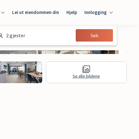
Lei ut eiendommen din
Hjelp
Innlogging
Innlogging
2 gjester
Søk
Gjest
Huseier
Se alle bildene