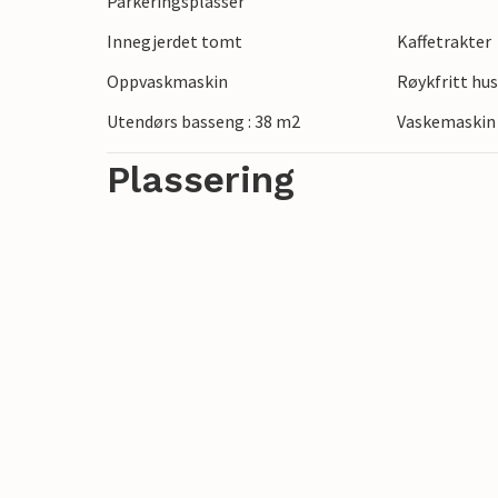
Parkeringsplasser
historiske steder som Pula og Rovinj.
Innegjerdet tomt
Kaffetrakter
En uforglemmelig ferie venter deg i dett
Oppvaskmaskin
Røykfritt hu
Utendørs basseng : 38 m2
Vaskemaskin
Plassering