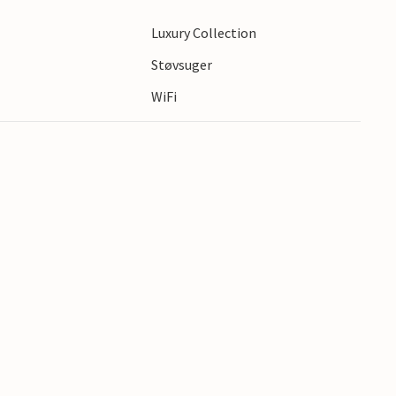
Luxury Collection
e vakre feriehuset med basseng.
s
Støvsuger
WiFi