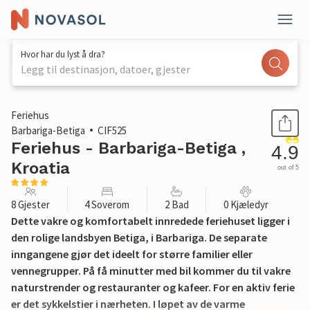
Hvor har du lyst å dra?
Legg til destinasjon, datoer, gjester
1 / 45
Feriehus
Barbariga-Betiga
CIF525
Feriehus - Barbariga-Betiga ,
4.9
Kroatia
out of 5
8 Gjester
4 Soverom
2 Bad
0 Kjæledyr
Dette vakre og komfortabelt innredede feriehuset ligger i
den rolige landsbyen Betiga, i Barbariga. De separate
inngangene gjør det ideelt for større familier eller
vennegrupper. På få minutter med bil kommer du til vakre
naturstrender og restauranter og kafeer. For en aktiv ferie
er det sykkelstier i nærheten. I løpet av de varme