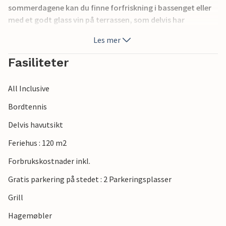
sommerdagene kan du finne forfriskning i bassenget eller
med et godt glass vin på terrassen, som delvis har
havutsikt. Besøk den berømte fiskerlandsbyen og Brijuni
Les mer
nasjonalpark, som vil fortrylle deg med naturlig skjønnhet.
Fasiliteter
All Inclusive
Bordtennis
Delvis havutsikt
Feriehus : 120 m2
Forbrukskostnader inkl.
Gratis parkering på stedet : 2 Parkeringsplasser
Grill
Hagemøbler