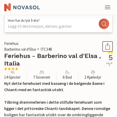
Hvor har du lyst å dra?
Legg til destinasjon, datoer, gjester
1 / 37
Feriehus
Barberino val d'Elsa
ITC348
Feriehus - Barberino val d'Elsa ,
5
Italia
out of
5
14 Gjester
7 Soverom
6 Bad
2 Kjæledyr
Nyt dette feriehuset med basseng i de bølgende åsene i
Chianti med en fantastisk utsikt.
Tilbring drømmeferien i dette stilfulle feriehuset som
ligger i det pittoreske Chianti-landskapet. Denne romslige
boligen har fantastisk utsikt over de omkringliggende