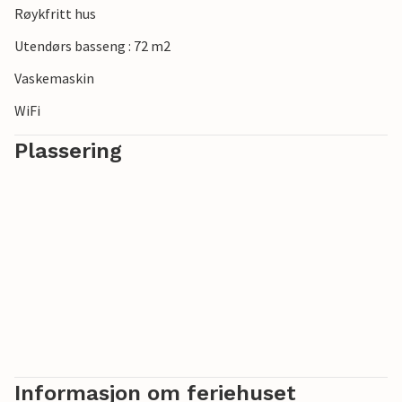
Røykfritt hus
kulturskatter og gastronomiske høydepunkter.
Utendørs basseng : 72 m2
Vaskemaskin
WiFi
Plassering
Informasjon om feriehuset