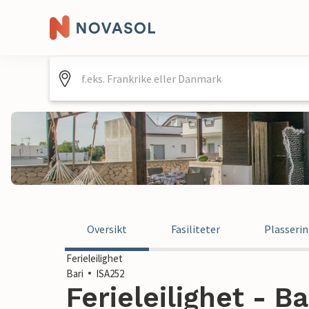
Oversikt
Fasiliteter
Plasseri
Ferieleilighet
Bari
ISA252
Ferieleilighet - Bar