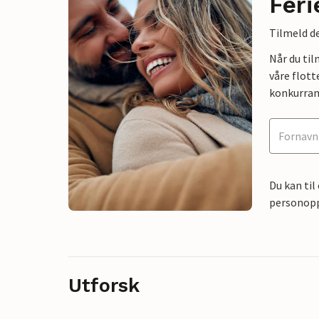
Feri
Tilmeld de
Når du ti
våre flott
konkurran
Du kan til
personoppl
Utforsk