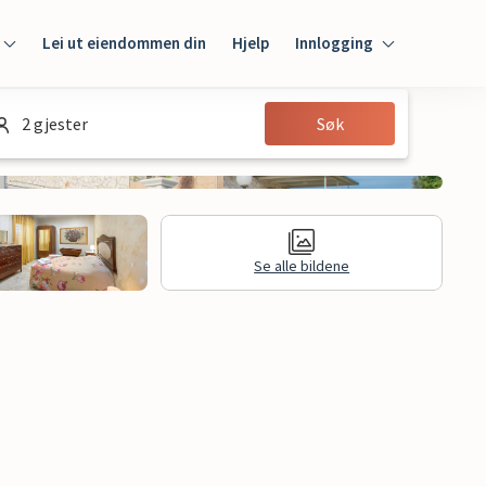
Lei ut eiendommen din
Hjelp
Innlogging
Innlogging
2 gjester
Søk
Gjest
Huseier
Se alle bildene
Juridisk informasjon