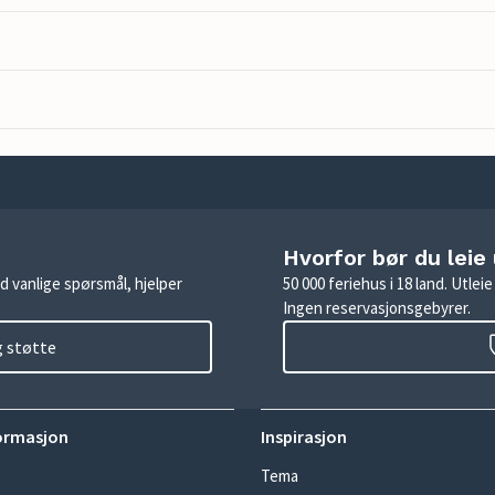
Hvorfor bør du leie
d vanlige spørsmål, hjelper
50 000 feriehus i 18 land. Utle
Ingen reservasjonsgebyrer.
g støtte
ormasjon
Inspirasjon
Tema