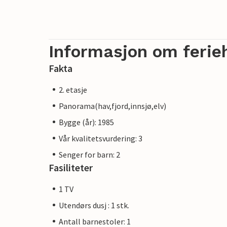
Informasjon om ferie
Fakta
2. etasje
Panorama(hav,fjord,innsjø,elv)
Bygge (år): 1985
Vår kvalitetsvurdering: 3
Senger for barn: 2
Fasiliteter
1 TV
Utendørs dusj : 1 stk.
Antall barnestoler: 1