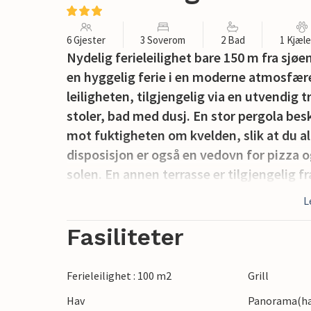
6 Gjester
3 Soverom
2 Bad
1 Kjæl
Nydelig ferieleilighet bare 150 m fra sjøe
en hyggelig ferie i en moderne atmosfær
leiligheten, tilgjengelig via en utvendig
stoler, bad med dusj. En stor pergola bes
mot fuktigheten om kvelden, slik at du all
disposisjon er også en vedovn for pizza o
solen. En annen terrasse er tilgjengelig f
og vaskemaskin. Leiligheten ligger i kyst
L
langt fra hovedveiene som fører til Bari (
restauranter venter på deg her. Ikke gå 
Fasiliteter
som Monopoli (35 km), Ostuni (75 km) eller
utfluktene dine: Matera Europeisk kultur
Ferieleilighet : 100 m2
Grill
Hav
Panorama(hav