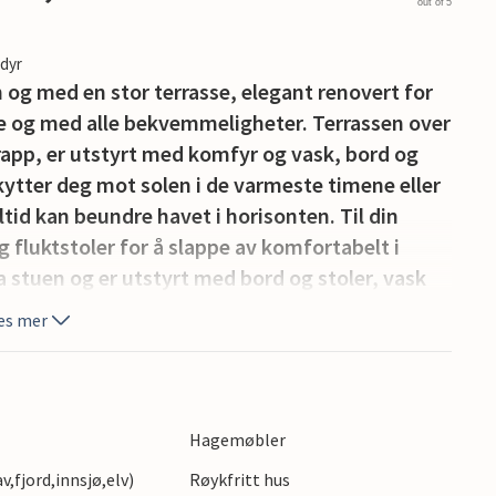
out of 5
edyr
n og med en stor terrasse, elegant renovert for
e og med alle bekvemmeligheter. Terrassen over
 trapp, er utstyrt med komfyr og vask, bord og
kytter deg mot solen i de varmeste timene eller
tid kan beundre havet i horisonten. Til din
g fluktstoler for å slappe av komfortabelt i
ra stuen og er utstyrt med bord og stoler, vask
området i Bari, i et boligområde og samtidig ikke
es mer
15 km). Kulturelle attraksjoner, butikker og gode
glipp av de mange gamle landsbyene i området
 safarizoo i Fasano (50 km). Et tips til
hovedstad 2019 kan nås på ca. 1 time med bil!
Hagemøbler
,fjord,innsjø,elv)
Røykfritt hus