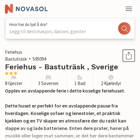
Hvor har du lyst å dra?
Legg til destinasjon, datoer, gjester
1 / 13
Feriehus
Bastuträsk
S95094
Feriehus - Bastuträsk , Sverige
8 Gjester
3 Soverom
1 Bad
2 Kjæledyr
Opplev en avslappende ferie i dette koselige feriehuset.
Dette huset er perfekt for en avslappende pause fra
hverdagen. Koselige sofaer og lenestoler, et praktisk
kjøkken og en TV skaper en atmosfære der du raskt kan
slappe av og lade batteriene. Enten dere prater, hører på
musikk eller lager mat sammen, er det her dere bestemmer