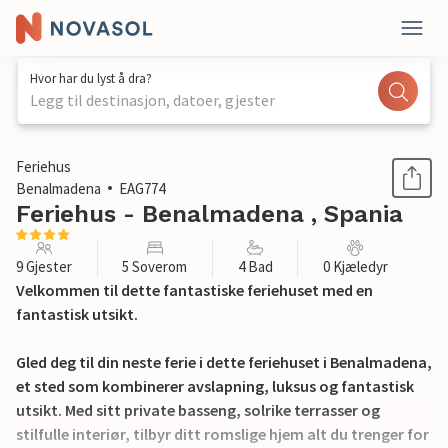
Hvor har du lyst å dra?
Legg til destinasjon, datoer, gjester
1 / 26
Feriehus
Benalmadena
EAG774
Feriehus - Benalmadena , Spania
9 Gjester
5 Soverom
4 Bad
0 Kjæledyr
Velkommen til dette fantastiske feriehuset med en
fantastisk utsikt.
Gled deg til din neste ferie i dette feriehuset i Benalmadena,
et sted som kombinerer avslapning, luksus og fantastisk
utsikt. Med sitt private basseng, solrike terrasser og
stilfulle interiør, tilbyr ditt romslige hjem alt du trenger for