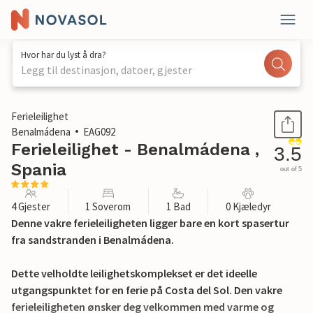
Hvor har du lyst å dra?
Legg til destinasjon, datoer, gjester
1 / 25
Ferieleilighet
Benalmádena
EAG092
Ferieleilighet - Benalmádena ,
3.5
Spania
out of 5
4 Gjester
1 Soverom
1 Bad
0 Kjæledyr
Denne vakre ferieleiligheten ligger bare en kort spasertur
fra sandstranden i Benalmádena.
Dette velholdte leilighetskomplekset er det ideelle
utgangspunktet for en ferie på Costa del Sol. Den vakre
ferieleiligheten ønsker deg velkommen med varme og