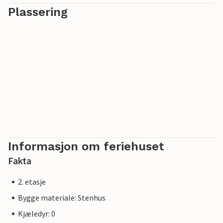
Plassering
God fornøyelse!
Informasjon om feriehuset
Fakta
2. etasje
Bygge materiale: Stenhus
Kjæledyr: 0