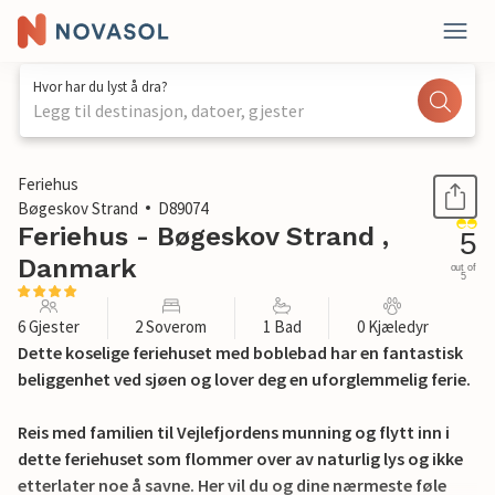
Hvor har du lyst å dra?
Legg til destinasjon, datoer, gjester
1 / 12
Feriehus
Bøgeskov Strand
D89074
Feriehus - Bøgeskov Strand ,
5
Danmark
out of
5
6 Gjester
2 Soverom
1 Bad
0 Kjæledyr
Dette koselige feriehuset med boblebad har en fantastisk
beliggenhet ved sjøen og lover deg en uforglemmelig ferie.
Reis med familien til Vejlefjordens munning og flytt inn i
dette feriehuset som flommer over av naturlig lys og ikke
etterlater noe å savne. Her vil du og dine nærmeste føle