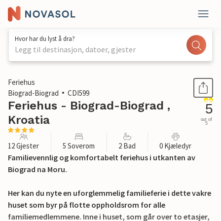
Hvor har du lyst å dra?
Legg til destinasjon, datoer, gjester
1 / 30
Feriehus
Biograd-Biograd
CDI599
Feriehus - Biograd-Biograd ,
5
Kroatia
out of
5
12 Gjester
5 Soverom
2 Bad
0 Kjæledyr
Familievennlig og komfortabelt feriehus i utkanten av
Biograd na Moru.
Her kan du nyte en uforglemmelig familieferie i dette vakre
huset som byr på flotte oppholdsrom for alle
familiemedlemmene. Inne i huset, som går over to etasjer,