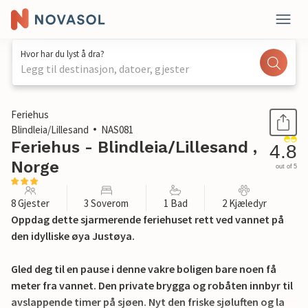
Hvor har du lyst å dra?
Legg til destinasjon, datoer, gjester
1 / 24
Feriehus
Blindleia/Lillesand
NAS081
Feriehus - Blindleia/Lillesand ,
4.8
Norge
out of 5
8 Gjester
3 Soverom
1 Bad
2 Kjæledyr
Oppdag dette sjarmerende feriehuset rett ved vannet på
den idylliske øya Justøya.
Gled deg til en pause i denne vakre boligen bare noen få
meter fra vannet. Den private brygga og robåten innbyr til
avslappende timer på sjøen. Nyt den friske sjøluften og la