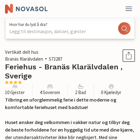
Hvor har du lyst å dra?
Legg til destinasjon, datoer, gjester
1 / 13
Vertikalt delt hus
Branäs Klarälvdalen
S73287
Feriehus - Branäs Klarälvdalen ,
Sverige
10 Gjester
4 Soverom
2 Bad
0 Kjæledyr
Tilbring en uforglemmelig ferie i dette moderne og
komfortable feriehuset med badstue!
Huset ønsker deg velkommen i vakker natur og tilbyr deg
de beste forholdene for en hyggelig tid ute med dine kjære,
der utendørsaktiviteter ikke blir neglisjert. Med sine