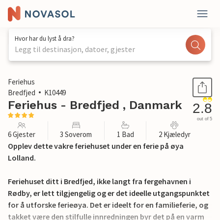
Hvor har du lyst å dra?
Legg til destinasjon, datoer, gjester
1 / 18
Feriehus
Bredfjed
K10449
Feriehus - Bredfjed , Danmark
2.8
out of 5
6 Gjester
3 Soverom
1 Bad
2 Kjæledyr
Opplev dette vakre feriehuset under en ferie på øya
Lolland.
Feriehuset ditt i Bredfjed, ikke langt fra fergehavnen i
Rødby, er lett tilgjengelig og er det ideelle utgangspunktet
for å utforske ferieøya. Det er ideelt for en familieferie, og
takket være den stilfulle innredningen byr det på en varm