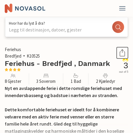
Hvor har du lyst å dra?
Legg til destinasjon, datoer, gjester
1 / 29
Feriehus
Bredfjed
K10525
Feriehus - Bredfjed , Danmark
3
out of 5
8 Gjester
3 Soverom
1 Bad
2 Kjæledyr
Nyt en avslappende ferie i dette romslige feriehuset med
innendørsbasseng og badstue i nærheten av stranden.
Dette komfortable feriehuset er ideelt for å kombinere
velvære med en aktiv ferie med venner eller en større
familie hele året rundt. Gled deg til hyggelige
matlagingskvelder og harmoniske måltider i den koselige