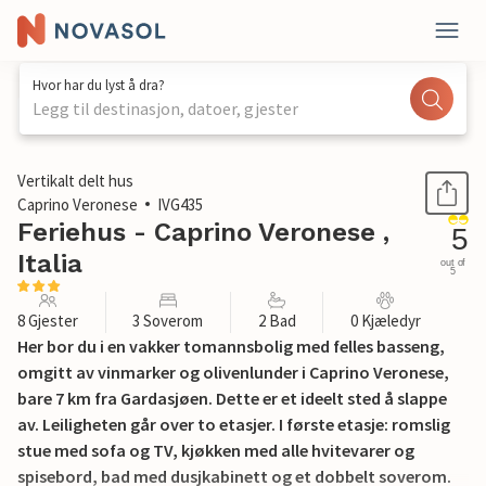
Hvor har du lyst å dra?
Legg til destinasjon, datoer, gjester
1 / 22
Vertikalt delt hus
Caprino Veronese
IVG435
Feriehus - Caprino Veronese ,
5
Italia
out of
5
8 Gjester
3 Soverom
2 Bad
0 Kjæledyr
Her bor du i en vakker tomannsbolig med felles basseng,
omgitt av vinmarker og olivenlunder i Caprino Veronese,
bare 7 km fra Gardasjøen. Dette er et ideelt sted å slappe
av. Leiligheten går over to etasjer. I første etasje: romslig
stue med sofa og TV, kjøkken med alle hvitevarer og
spisebord, bad med dusjkabinett og et dobbelt soverom.