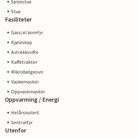
Spisestue
Stue
Fasiliteter
Gass/el.komfyr
Kjøleskap
Avtrekksvifte
Kaffetrakter
Mikrobølgeovn
Vaskemaskin
Oppvaskmaskin
Oppvarming / Energi
Helårsisolert.
Sentralfyr
Utenfor