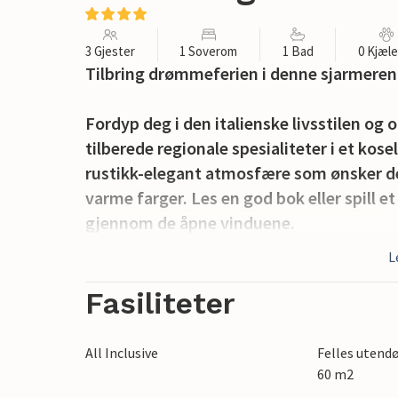
3 Gjester
1 Soverom
1 Bad
0 Kjæl
Tilbring drømmeferien i denne sjarmeren
Fordyp deg i den italienske livsstilen og
tilberede regionale spesialiteter i et kos
rustikk-elegant atmosfære som ønsker d
varme farger. Les en god bok eller spill e
gjennom de åpne vinduene.
L
Nyt morgentimene med en kopp kaffe på t
omkringliggende åsene. Tilbring dagene ve
Fasiliteter
det glitrende vannet og roen i naturen. O
sittegruppene og beundre solnedgangen m
All Inclusive
Felles utend
60 m2
Besøk de antikke templene i Paestum, gå t