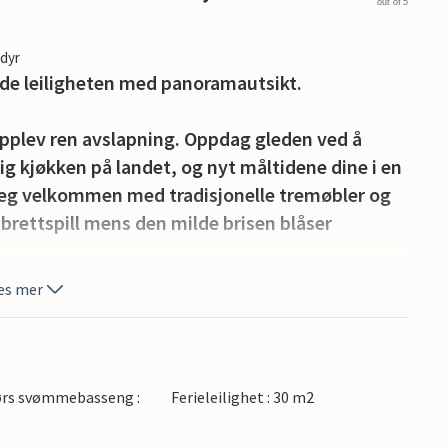
out of 5
edyr
de leiligheten med panoramautsikt.
 opplev ren avslapning. Oppdag gleden ved å
elig kjøkken på landet, og nyt måltidene dine i en
eg velkommen med tradisjonelle tremøbler og
t brettspill mens den milde brisen blåser
es mer
errassen mens du lar blikket vandre over de
d det felles bassenget og la deg fortrylle av
m kvelden kan du sitte i de koselige
ed et glass vin.
ørs svømmebasseng :
Ferieleilighet : 30 m2
ur i den uberørte naturen i Cilento