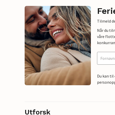
Feri
Tilmeld de
Når du ti
våre flott
konkurran
Du kan til
personoppl
Utforsk