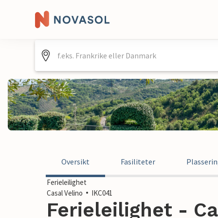
Oversikt
Fasiliteter
Plasseri
Ferieleilighet
Casal Velino
IKC041
Ferieleilighet - Ca