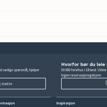
Hvorfor bør du leie
d vanlige spørsmål, hjelper
50 000 feriehus i 18 land. Utle
Ingen reservasjonsgebyrer.
g støtte
ormasjon
Inspirasjon