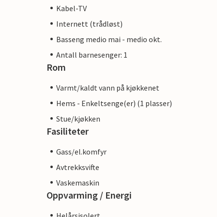
Kabel-TV
Internett (trådløst)
Basseng medio mai - medio okt.
Antall barnesenger: 1
Rom
Varmt/kaldt vann på kjøkkenet
Hems - Enkeltsenge(er) (1 plasser)
Stue/kjøkken
Fasiliteter
Gass/el.komfyr
Avtrekksvifte
Vaskemaskin
Oppvarming / Energi
Helårsisolert.