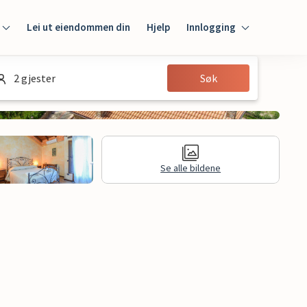
Lei ut eiendommen din
Hjelp
Innlogging
Innlogging
2 gjester
Søk
Gjest
Huseier
Se alle bildene
Juridisk informasjon