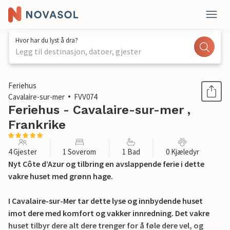
Hvor har du lyst å dra?
Legg til destinasjon, datoer, gjester
1 / 15
Feriehus
Cavalaire-sur-mer
FVV074
Feriehus - Cavalaire-sur-mer ,
Frankrike
4 Gjester
1 Soverom
1 Bad
0 Kjæledyr
Nyt Côte d’Azur og tilbring en avslappende ferie i dette
vakre huset med grønn hage.
I Cavalaire-sur-Mer tar dette lyse og innbydende huset
imot dere med komfort og vakker innredning. Det vakre
huset tilbyr dere alt dere trenger for å føle dere vel, og