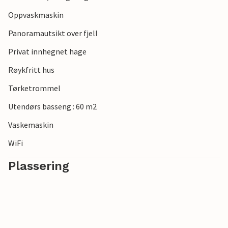
historiske sentrum og oppdage arven etter de ulike
sivilisasjonene i denne flotte byen: En uforglemmelig tur!
Oppvaskmaskin
Panoramautsikt over fjell
Privat innhegnet hage
Røykfritt hus
Tørketrommel
Utendørs basseng : 60 m2
Vaskemaskin
WiFi
Plassering