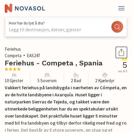
Hvor har du lyst å dra?
Legg til destinasjon, datoer, gjester
1 / 26
Feriehus
Competa
EAS247
Feriehus - Competa , Spania
5
out of 5
10 Gjester
5 Soverom
2 Bad
2 Kjæledyr
Vakkert feriehus på landsbygda i nærheten av Cómpeta, en
av de hvite landsbyene i Axarquía. Huset ligger i
naturparken Sierras de Tejeda, og takket være den
utmerkede beliggenheten har du en spektakulær utsikt
over landskapet. Det praktfulle huset ligger 5 minutter
med bil fra landsbyen og tilbyr derfor rikelig med fred og ro
i ferien. Det består av 5 store soverom, en stue og et