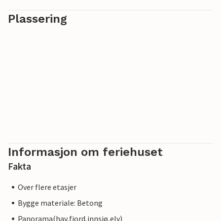
Gled deg til en vellykket ferie med den beste beliggenheten
Plassering
ved havet!
Informasjon om feriehuset
Fakta
Over flere etasjer
Bygge materiale: Betong
Panorama(hav,fjord,innsjø,elv)