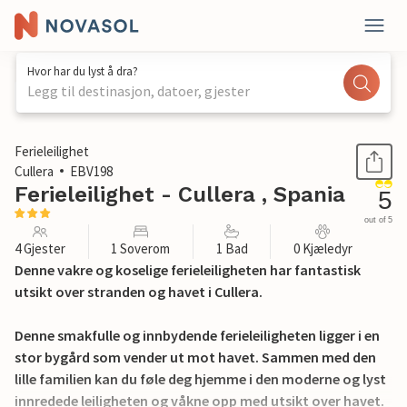
Hvor har du lyst å dra?
Legg til destinasjon, datoer, gjester
1 / 17
Ferieleilighet
Cullera
EBV198
Ferieleilighet - Cullera , Spania
5
out of 5
4 Gjester
1 Soverom
1 Bad
0 Kjæledyr
Denne vakre og koselige ferieleiligheten har fantastisk
utsikt over stranden og havet i Cullera.
Denne smakfulle og innbydende ferieleiligheten ligger i en
stor bygård som vender ut mot havet. Sammen med den
lille familien kan du føle deg hjemme i den moderne og lyst
innredede leiligheten og våkne opp med utsikt over havet.