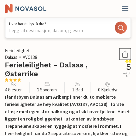
Hvor har du lyst å dra?
Legg til destinasjon, datoer, gjester
1 / 12
Ferieleilighet
Dalaas
AVO138
Ferieleilighet - Dalaas ,
5
Østerrike
out of
5
4 Gjester
2 Soverom
1 Bad
0 Kjæledyr
I landsbyen Dalaas am Arlberg finner du to møblerte
ferieleiligheter av høy kvalitet (AVO137, AVO138) i første
etasje med egen stor balkong og utsikt over fjellene. Huset
ligger i en rolig beliggenhet i utkanten av landsbyen.
Trepanelene skaper en hyggelig atmosfære i rommet. I
hver leilighet har du 2 separate soverom, kjøkken-stue og