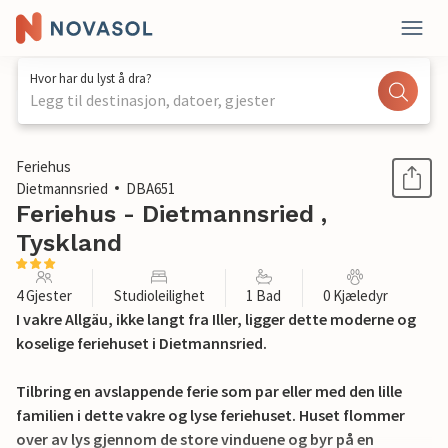
Hvor har du lyst å dra?
Legg til destinasjon, datoer, gjester
1 / 18
Feriehus
Dietmannsried
DBA651
Feriehus - Dietmannsried ,
Tyskland
4 Gjester
Studioleilighet
1 Bad
0 Kjæledyr
I vakre Allgäu, ikke langt fra Iller, ligger dette moderne og
koselige feriehuset i Dietmannsried.
Tilbring en avslappende ferie som par eller med den lille
familien i dette vakre og lyse feriehuset. Huset flommer
over av lys gjennom de store vinduene og byr på en