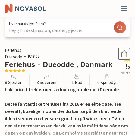
Hvor har du lyst å dra?
Legg til destinasjon, datoer, gjester
1 / 34
Feriehus
Dueodde
I51027
Feriehus - Dueodde , Danmark
5
out of 5
8 Gjester
3 Soverom
1 Bad
0 Kjæledyr
Luksuriøst trehus med vedovn og boblebad i Dueodde.
Dette fantastiske trehuset fra 2016 er en ekte oase. Tre
overalt, koselige møbler der du kan se på den knitrende
ilden i vedovnen eller se en god film på widescreen-TV-en,
den store treterrassen der du kan nyte måltidene både om
dagen og om kvelden, og Bornholms storslåtte natur rett