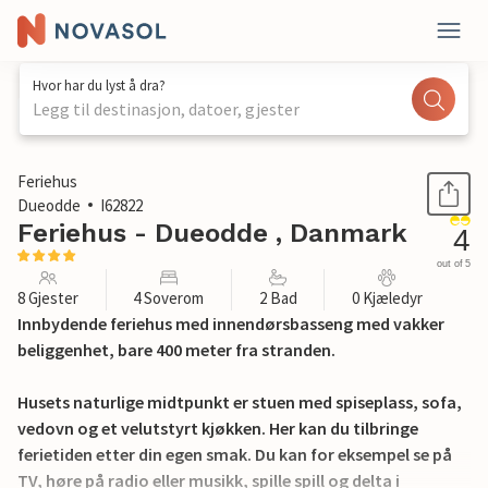
Hvor har du lyst å dra?
Legg til destinasjon, datoer, gjester
1 / 23
Feriehus
Dueodde
I62822
Feriehus - Dueodde , Danmark
4
out of 5
8 Gjester
4 Soverom
2 Bad
0 Kjæledyr
Innbydende feriehus med innendørsbasseng med vakker
beliggenhet, bare 400 meter fra stranden.
Husets naturlige midtpunkt er stuen med spiseplass, sofa,
vedovn og et velutstyrt kjøkken. Her kan du tilbringe
ferietiden etter din egen smak. Du kan for eksempel se på
TV, høre på radio eller musikk, spille spill og delta i