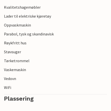
Rokkestenen, Nexø, de sjarmerende byene Snogebæk og
Svaneke og mange flere. Barna vil neppe si nei til en Krølle-
Kvalitetshagemøbler
Bølle-is, oppkalt etter øyas nasjonaltroll.
Lader til elektriske kjøretøy
Se frem til en herlig ferie i dette flotte feriehuset!
Oppvaskmaskin
Parabol, tysk og skandinavisk
Listing I62824 ligger ved siden av.
Røykfritt hus
Støvsuger
Tørketrommel
Vaskemaskin
Vedovn
WiFi
Plassering