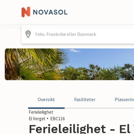
Oversikt
Fasiliteter
Plasseri
Ferieleilighet
El Vergel
EBC116
Ferieleilighet - El