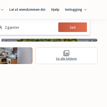
Lei ut eiendommen din
Hjelp
Innlogging
Innlogging
2 gjester
Søk
Gjest
Huseier
Se alle bildene
Juridisk informasjon