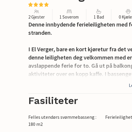
2 Gjester
1 Soverom
1 Bad
0 Kjæl
Denne innbydende ferieleiligheten med fe
stranden.
I El Verger, bare en kort kjøretur fra de
denne leiligheten deg velkommen med en 
avslappende ferie for to. Gå ut på balk
aktiviteter over en kopp kaffe. I basseng
steker.
L
El Verger ligger i Marina Alta, som er kjen
Fasiliteter
og Costa Blancas strender med blått flag
våtmarksområdet Pego-Oliva, som er en m
Felles utendørs svømmebasseng :
Ferieleilighe
grotten Cova del Rull og Barranc de l'Inf
180 m2
er noen av attraksjonene i La Vall d'Ebo