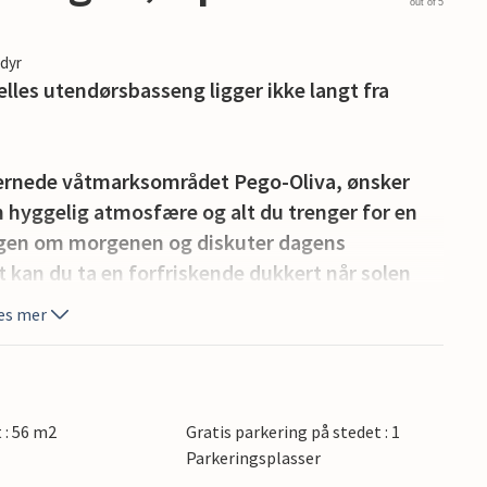
out of 5
edyr
lles utendørsbasseng ligger ikke langt fra
t vernede våtmarksområdet Pego-Oliva, ønsker
hyggelig atmosfære og alt du trenger for en
ongen om morgenen og diskuter dagens
et kan du ta en forfriskende dukkert når solen
es mer
t for sine vakre appelsinlunder, pittoreske fjell
g. I nærområdet finner naturelskere
agnet for turgåere og fuglekikkere. Den vakre
t : 56 m2
Gratis parkering på stedet : 1
ern, en imponerende kløft med bratte fjellvegger,
Parkeringsplasser
. Naturparken Montgó er også et populært mål