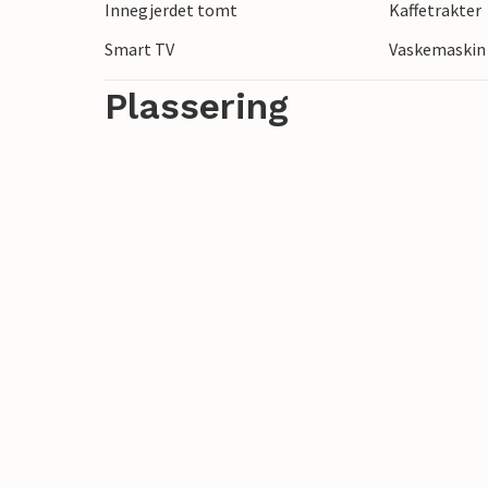
Innegjerdet tomt
Kaffetrakter
for fjellvandrere.
Smart TV
Vaskemaskin
Plassering