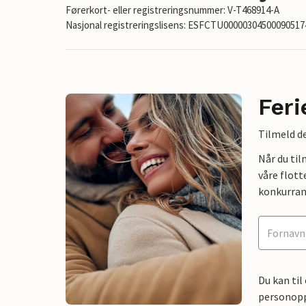
Førerkort- eller registreringsnummer: V-T468914-A
Nasjonal registreringslisens: ESFCTU0000030450009051
Feri
Tilmeld de
Når du ti
våre flott
konkurran
Du kan til
personoppl