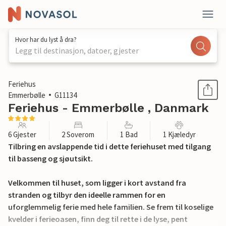
Hvor har du lyst å dra?
Legg til destinasjon, datoer, gjester
1 / 38
Feriehus
Emmerbølle
G11134
Feriehus - Emmerbølle , Danmark
6 Gjester
2 Soverom
1 Bad
1 Kjæledyr
Tilbring en avslappende tid i dette feriehuset med tilgang
til basseng og sjøutsikt.
Velkommen til huset, som ligger i kort avstand fra
stranden og tilbyr den ideelle rammen for en
uforglemmelig ferie med hele familien. Se frem til koselige
kvelder i ferieoasen, finn deg til rette i de lyse, pent