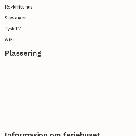
Røykfritt hus
Støvsuger
Tysk TV
WiFi
Plassering
Informasjon om feriehuset