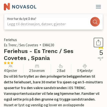
Hvor har du lyst å dra?
Legg til destinasjon, datoer, gjester
1 / 29
Feriehus
Es Trenc / Ses Covetes
EMA130
Feriehus - Es Trenc / Ses
5
Covetes , Spania
out of
5
4 Gjester
2 Soverom
2 Bad
0 Kjæledyr
Du vil bli fortryllet av den privilegerte beliggenheten til
dette feriehuset, bare 30 meter fra sjøen og en 5-minutters
spasertur fra den vakre sandstranden i ES TRENC.
Vannsportentusiaster vil føle seg hjemme her. Familier vil
også sette pris på den grunne og trygge sandstranden.
Huset er lyst og vennlig og lover en avslappende