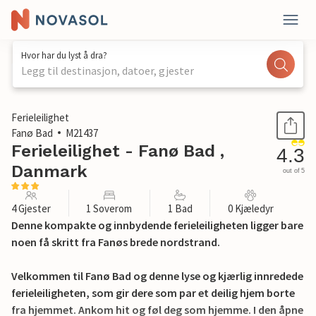
Hvor har du lyst å dra?
Legg til destinasjon, datoer, gjester
1 / 26
Ferieleilighet
Fanø Bad
M21437
Ferieleilighet - Fanø Bad ,
4.3
Danmark
out of 5
4 Gjester
1 Soverom
1 Bad
0 Kjæledyr
Denne kompakte og innbydende ferieleiligheten ligger bare
noen få skritt fra Fanøs brede nordstrand.
Velkommen til Fanø Bad og denne lyse og kjærlig innredede
ferieleiligheten, som gir dere som par et deilig hjem borte
fra hjemmet. Ankom hit og føl deg som hjemme. I den åpne