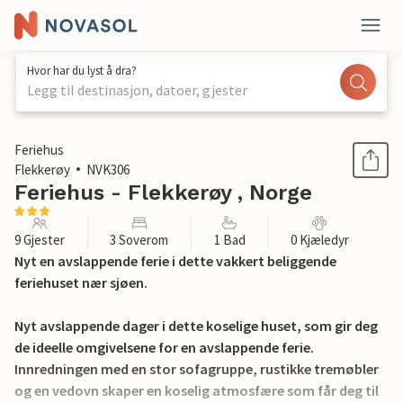
Hvor har du lyst å dra?
Legg til destinasjon, datoer, gjester
1 / 23
Feriehus
Flekkerøy
NVK306
Feriehus - Flekkerøy , Norge
9 Gjester
3 Soverom
1 Bad
0 Kjæledyr
Nyt en avslappende ferie i dette vakkert beliggende
feriehuset nær sjøen.
Nyt avslappende dager i dette koselige huset, som gir deg
de ideelle omgivelsene for en avslappende ferie.
Innredningen med en stor sofagruppe, rustikke tremøbler
og en vedovn skaper en koselig atmosfære som får deg til