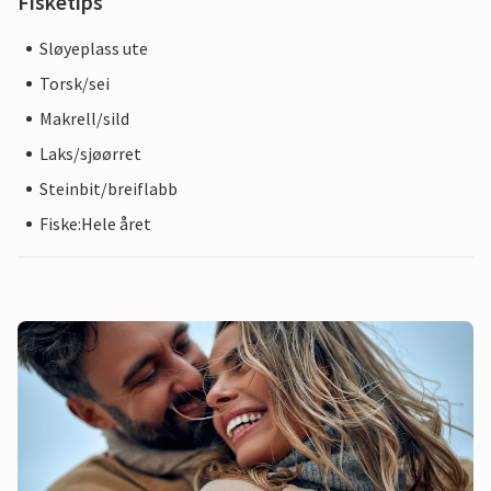
Fisketips
Sløyeplass ute
Torsk/sei
Makrell/sild
Laks/sjøørret
Steinbit/breiflabb
Fiske:Hele året