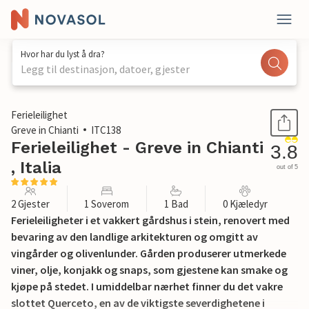
Hvor har du lyst å dra?
Legg til destinasjon, datoer, gjester
1 / 15
Ferieleilighet
Greve in Chianti
ITC138
Ferieleilighet - Greve in Chianti
3.8
, Italia
out of 5
2 Gjester
1 Soverom
1 Bad
0 Kjæledyr
Ferieleiligheter i et vakkert gårdshus i stein, renovert med
bevaring av den landlige arkitekturen og omgitt av
vingårder og olivenlunder. Gården produserer utmerkede
viner, olje, konjakk og snaps, som gjestene kan smake og
kjøpe på stedet. I umiddelbar nærhet finner du det vakre
slottet Querceto, en av de viktigste severdighetene i