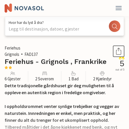
Hvor har du lyst å dra?
Legg til destinasjon, datoer, gjester
1 / 20
Feriehus
Grignols
FAD137
Feriehus - Grignols , Frankrike
5
out of 5
6 Gjester
2 Soverom
1 Bad
2 Kjæledyr
Dette tradisjonelle gårdshuset gir deg muligheten til å
oppleve en autentisk region i fredelige omgivelser.
I oppholdsrommet venter synlige trebjelker og vegger av
naturstein. Innredningen er enkel, men praktisk, og her
finner du alt du trenger for et ukomplisert opphold.
Tilbered måltider i det åpne kjøkkenet med benk, og nyt