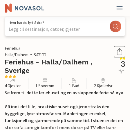
Hvor har du lyst å dra?
Legg til destinasjon, datoer, gjester
1 / 17
Feriehus
Halla/Dalhem
S42122
Feriehus - Halla/Dalhem ,
3
Sverige
out of
5
4 Gjester
1 Soverom
1 Bad
2 Kjæledyr
Se frem til dette feriehuset og en avslappende ferie på øya.
Gå inn i det lille, praktiske huset og kjenn straks den
hyggelige, lyse atmosfæren. Møbleringen er enkel,
funksjonell og sjarmerende på samme tid. I stuen er det en
stor sofa som gir komfort mens du ser på TV eller bare