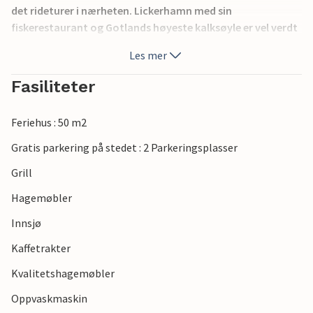
det rideturer i nærheten. Lickerhamn med sin
fiskerestaurant og Gotlands høyeste kalksøyle er vel verdt
et besøk.
Les mer
Fasiliteter
Feriehus : 50 m2
Gratis parkering på stedet : 2 Parkeringsplasser
Grill
Hagemøbler
Innsjø
Kaffetrakter
Kvalitetshagemøbler
Oppvaskmaskin