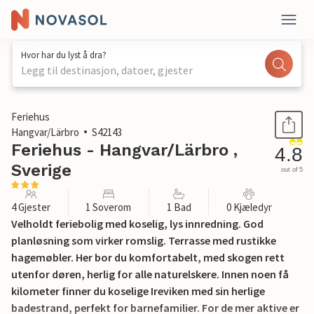
Hvor har du lyst å dra?
Legg til destinasjon, datoer, gjester
1 / 8
Feriehus
Hangvar/Lärbro
S42143
Feriehus - Hangvar/Lärbro ,
4.8
Sverige
out of 5
4 Gjester
1 Soverom
1 Bad
0 Kjæledyr
Velholdt feriebolig med koselig, lys innredning. God
planløsning som virker romslig. Terrasse med rustikke
hagemøbler. Her bor du komfortabelt, med skogen rett
utenfor døren, herlig for alle naturelskere. Innen noen få
kilometer finner du koselige Ireviken med sin herlige
badestrand, perfekt for barnefamilier. For de mer aktive er