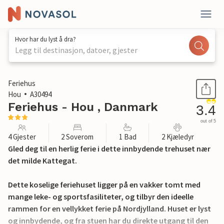
Hvor har du lyst å dra?
Legg til destinasjon, datoer, gjester
1 / 16
Feriehus
Hou
A30494
Feriehus - Hou , Danmark
3.4
out of 5
4 Gjester
2 Soverom
1 Bad
2 Kjæledyr
Gled deg til en herlig ferie i dette innbydende trehuset nær
det milde Kattegat.
Dette koselige feriehuset ligger på en vakker tomt med
mange leke- og sportsfasiliteter, og tilbyr den ideelle
rammen for en vellykket ferie på Nordjylland. Huset er lyst
og innbydende, og fra stuen har du direkte utgang til den