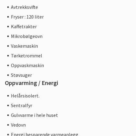
Avtrekksvifte
Fryser : 120 liter
Kaffetrakter
Mikrobølgeovn
Vaskemaskin
Tørketrommel
Oppvaskmaskin
Støvsuger
Oppvarming / Energi
Helårsisolert.
Sentralfyr
Gulvvarme i hele huset
Vedovn
Energi besparende varmeanlegg