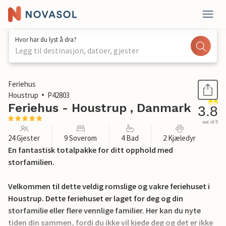
Hvor har du lyst å dra?
Legg til destinasjon, datoer, gjester
1 / 35
Feriehus
Houstrup
P42803
Feriehus - Houstrup , Danmark
3.8
out of 5
24 Gjester
9 Soverom
4 Bad
2 Kjæledyr
En fantastisk totalpakke for ditt opphold med
storfamilien.
Velkommen til dette veldig romslige og vakre feriehuset i
Houstrup. Dette feriehuset er laget for deg og din
storfamilie eller flere vennlige familier. Her kan du nyte
tiden din sammen, fordi du ikke vil kjede deg og det er ikke