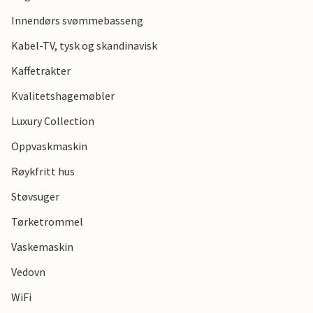
ut i havbrisen mens du kiter eller bruk muskelkraften din
mens du padler.
Innendørs svømmebasseng
Kabel-TV, tysk og skandinavisk
Tilbring en flott ferie her som du vil huske lenge!
Kaffetrakter
Kvalitetshagemøbler
Luxury Collection
Oppvaskmaskin
Røykfritt hus
Støvsuger
Tørketrommel
Vaskemaskin
Vedovn
WiFi