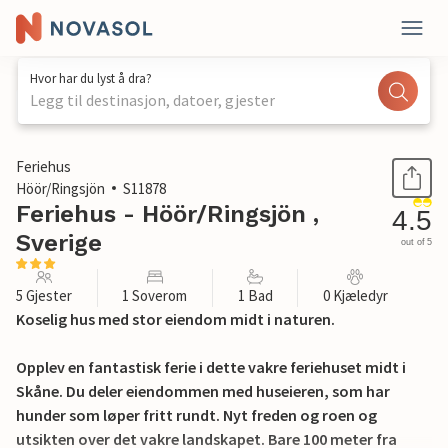
Hvor har du lyst å dra?
Legg til destinasjon, datoer, gjester
1 / 25
Feriehus
Höör/Ringsjön
S11878
Feriehus - Höör/Ringsjön ,
4.5
Sverige
out of 5
5 Gjester
1 Soverom
1 Bad
0 Kjæledyr
Koselig hus med stor eiendom midt i naturen.
Opplev en fantastisk ferie i dette vakre feriehuset midt i
Skåne. Du deler eiendommen med huseieren, som har
hunder som løper fritt rundt. Nyt freden og roen og
utsikten over det vakre landskapet. Bare 100 meter fra