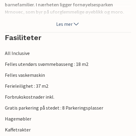
barnefamilier. I nærheten ligger fornøyelsesparken
Mrnovec, som byr på uforglemmelige øyeblikk og moro.
For naturelskere anbefaler vi et besøk til naturparken
Les mer
Vransko-sjøen og nasjonalparkene Krka og Kornati.
Biograd ligger mellom byene Zadar og Ibenik, som er kjent
Fasiliteter
for sine kulturelle og historiske severdigheter.
All Inclusive
Felles utendørs svømmebasseng : 18 m2
Felles vaskemaskin
Ferieleilighet : 37 m2
Forbrukskostnader inkl.
Gratis parkering på stedet : 8 Parkeringsplasser
Hagemøbler
Kaffetrakter