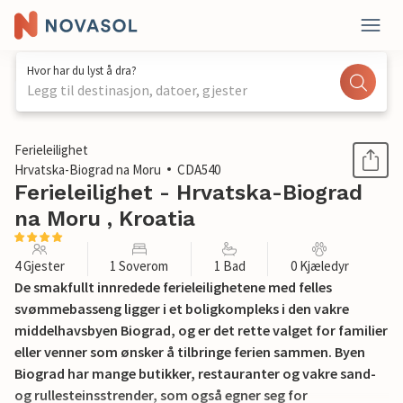
Hvor har du lyst å dra?
Legg til destinasjon, datoer, gjester
1 / 28
Ferieleilighet
Hrvatska-Biograd na Moru
CDA540
Ferieleilighet - Hrvatska-Biograd
na Moru , Kroatia
4 Gjester
1 Soverom
1 Bad
0 Kjæledyr
De smakfullt innredede ferieleilighetene med felles
svømmebasseng ligger i et boligkompleks i den vakre
middelhavsbyen Biograd, og er det rette valget for familier
eller venner som ønsker å tilbringe ferien sammen. Byen
Biograd har mange butikker, restauranter og vakre sand-
og rullesteinsstrender, som også egner seg for