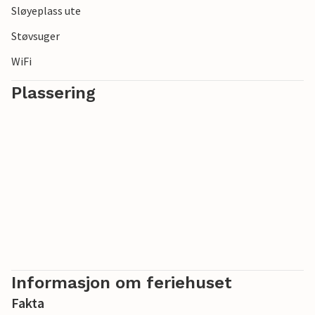
Sløyeplass ute
en rekke bruktbutikker og loppemarkeder i regionen som
du kan kikke på.
Støvsuger
WiFi
Plassering
Informasjon om feriehuset
Fakta