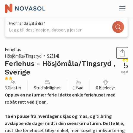
Hvor har du lyst å dra?
Legg til destinasjon, datoer, gjester
1 / 17
Feriehus
Hösjömåla/Tingsryd
S25141
Feriehus - Hösjömåla/Tingsryd ,
5
Sverige
out of
5
3 Gjester
Studioleilighet
1 Bad
0 Kjæledyr
Opplev en naturnær ferie i dette enkle feriehuset med
robåt rett ved sjøen.
Ta en pause fra hverdagens kjas og mas, og tilbring
avslappende dager midt i den svenske naturen. Dette lille,
rustikke feriehuset tilbyr enkel, men koselig innkvartering